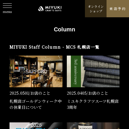
オンライン
来店予約
ショップ
menu
About
私たちについて
Column
Line Up
取扱商品一覧
MIYUKI Staff Column -
MCS 札幌店
一覧
Fabric
取り扱いテキスタイルブランド
Column
スタッフが発信するコラム
Journal
特集ジャーナル/記事/よみもの
2025.0501/
お店のこと
2025.0405/
お店のこと
Shop
札幌店ゴールデンウィーク中
ミユキクラフツスーツ札幌店
お店情報/ご予約
の休業日について
3周年
Online Shop
オンラインショップ