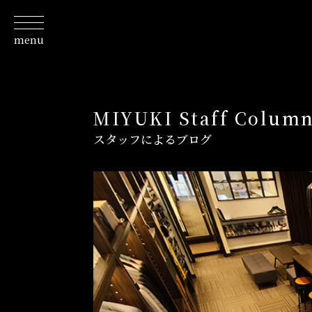
menu
About
私たちについて
Line Up
取扱商品一覧
MIYUKI Staff Colum
Fabric
スタッフによるブログ
取り扱いテキスタイルブランド
Column
スタッフが発信するコラム
Journal
特集ジャーナル/記事/よみもの
Shop
お店情報/ご予約