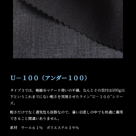
Ｕ－１００（アンダー１００）
タイプ３では、極細糸マナード使いの平織、なんとその目付は100g以
下というこれまでにない軽さを実現させたライン”Ｕ－１００”シリー
ズ。
軽さだけでなく通気性も抜群なので、暑い日差しの中でも快適に着用
できること間違いありません。
素材 ウール６１％ ポリエステル３９％