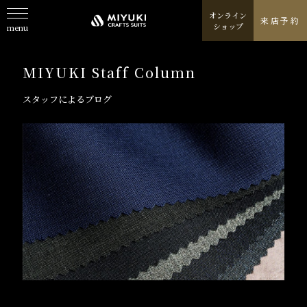
オンライン
来店予約
ショップ
menu
About
私たちについて
MIYUKI Staff Column
Line Up
取扱商品一覧
スタッフによるブログ
Fabric
取り扱いテキスタイルブランド
Column
スタッフが発信するコラム
Journal
特集ジャーナル/記事/よみもの
Shop
お店情報/ご予約
Online Shop
オンラインショップ