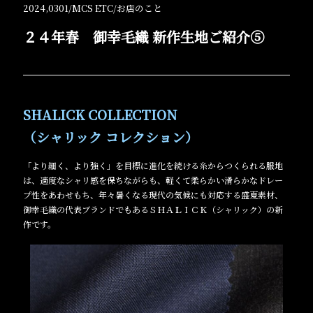
2024,0301/
MCS ETC
/
お店のこと
２４年春 御幸毛織 新作生地ご紹介⑤
SHALICK COLLECTION
（シャリック コレクション）
「より細く、より強く」を目標に進化を続ける糸からつくられる服地
は、適度なシャリ感を保ちながらも、軽くて柔らかい滑らかなドレー
プ性をあわせもち、年々暑くなる現代の気候にも対応する盛夏素材、
御幸毛織の代表ブランドでもあるＳＨＡＬＩＣＫ（シャリック）の新
作です。