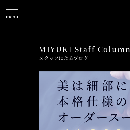
menu
About
私たちについて
Line Up
取扱商品一覧
MIYUKI Staff Colum
Fabric
スタッフによるブログ
取り扱いテキスタイルブランド
Column
スタッフが発信するコラム
Journal
特集ジャーナル/記事/よみもの
Shop
お店情報/ご予約