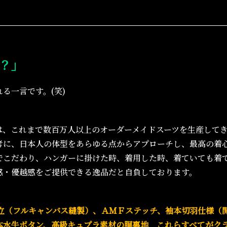
？」
る一言です。(笑)
は、これまで数百万人以上のオーダーメイドスーツを生産して
考に、日本人の体型をあらゆる点からアプローチし、最高の着
でこだわり、ハンガーに掛けた時、着用した時、着ていても着
感・優越感をご提供できる逸品だと自負しております。
立（フルキャンバス縫製）、ＡＭＦステッチ、袖本切羽仕様（
本水牛ボタン、高級キュプラ素材の胴裏地 これらすべてがク