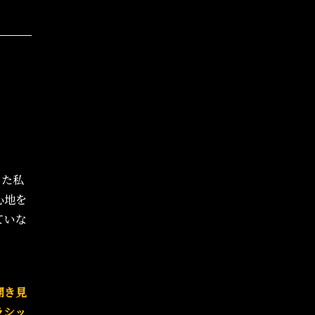
きた私
心地を
ていな
開き見
ラシッ