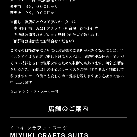
変更前 ８８，０００円から
変更後 ９９，０００円から
※但し、弊店のハウスモデルオーダーは
本切羽仕様・ＡＭＦステッチ・剣台場・総毛芯仕立
を標準装備及びオプション無料でお仕立て致します。
（他詳細は店舗までお問合せください）
この度の価格改定についてはお客様のご負担が大きくなってしまいま
すことを心よりお詫び申し上げるとともに、持続可能な社会・モノづ
くり・技術と文化の継承をするための判断でもあります。何卒ご理解
をいただき、価格以上の価値とサービスをご提供できるよう精進して
参りますので、今後とも変わらぬご愛顧を賜りますよう心よりお願い
申し上げます。
ミユキ クラフツ・スーツ一同
店舗のご案内
ミユキ クラフツ・スーツ
MIYUKI CRAFTS SUITS