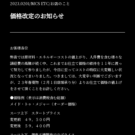
2023,0201/
MCS ETC
/
お店のこと
価格改定のお知らせ
お客様各位
弊店では原材料・エネルギーコストの値上がり、人件費を含む様々な
諸経費の高騰が続く中、これまでお仕立て価格の維持を１１年に渡っ
て努力して参りましたが、今日に至ってコストの吸収に大変難しい状
況となってまいりました。つきましては、大変辛い判断でございます
が、２３年春夏物（２月１日店頭承り分）よりお仕立て価格の値上げ
をさせて頂くことをお許しください。
●価格例（表示は消費税含む総額）
メイド・トゥ・メジャー（オーダー価格）
スーツ上下 スタートプライス
変更前 ４９，５００円
変更後 ５９，４００円
スーツ上下 御幸毛織服地でのプライス