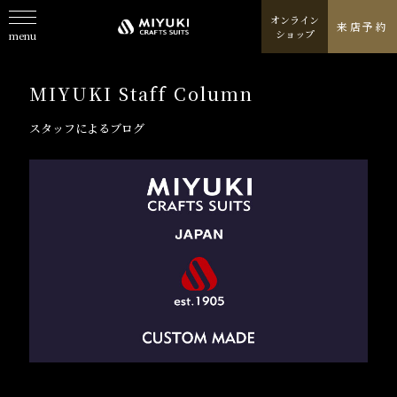
オンライン
来店予約
ショップ
menu
About
私たちについて
MIYUKI Staff Column
Line Up
取扱商品一覧
スタッフによるブログ
Fabric
取り扱いテキスタイルブランド
Column
スタッフが発信するコラム
Journal
特集ジャーナル/記事/よみもの
Shop
お店情報/ご予約
Online Shop
オンラインショップ