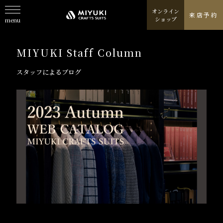
オンライン
来店予約
ショップ
menu
About
私たちについて
MIYUKI Staff Column
Line Up
取扱商品一覧
スタッフによるブログ
Fabric
取り扱いテキスタイルブランド
Column
スタッフが発信するコラム
Journal
特集ジャーナル/記事/よみもの
Shop
お店情報/ご予約
Online Shop
オンラインショップ