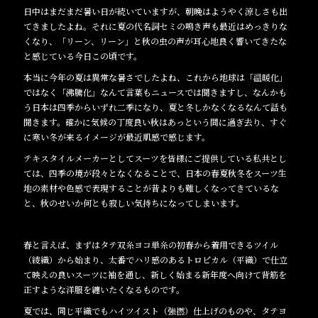
日中はまだまだ暑い日が続いていますが、朝晩はようやく涼しさも出
てきましたよね。それに夏の代名詞セミの鳴き声も最近はめっきりな
くなり、「リーン、リーン」と秋の虫の声が耳心地良く響いてきたな
と感じている今日この頃です。
本当に今年の夏は異常な暑さでしたよね、これから地球は「温暖化」
ではなく「沸騰化」なんて言葉もニュースでは聞きますし、なんかも
う日本は四季からいずれ二季になり、夏と冬しかなくなるなんて話も
聞きます。確かに気候の丁度良い秋はあっという間に過ぎ去り、すぐ
に寒い冬が来るイメージが最近肌感で感じます。
テキスタイルメーカーとしてスーツを皆様にご提供している私共とし
ては、四季の境が段々となくなることで、日本の春夏秋冬をスーツ生
地の素材や色感で表現することが昔よりも難しくなってきているな
と、秋のせいか何とも寂しい気持ちになってしまいます。
春と言えば、まずはタテ双糸ヨコ単糸の初春から着用できるツイル
（綾織）から始まり、太番でハリ感のあるトロピカル（平織）で仕立
て映えの良いスーツに袖を通し、新しく始まる新年度へ向けて背筋を
正すような洋服を纏いたくなるものです。
夏では、同じ平織でもハイツイスト（強撚）仕上げのものや、タテヨ