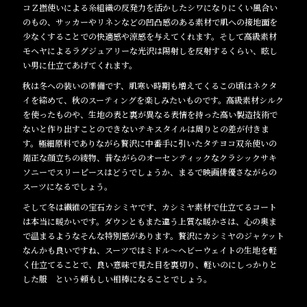
コＺ撚使いによる糸組織の反発力を活かしたシワになりにくい風合い
のもの、サッカーやリネンなどの凹凸感のある素材で肌への接地面を
少なくすることでの快適感や涼感を与えてくれます。そして高級素材
モヘヤによるラグジュアリーな光沢は陽射しを反射するくらい、眩し
い男に仕立てあげてくれます。
秋は冬への装いの準備です、肌寒い時期も増えてくるこの頃はネクタ
イを締めて、秋のスーティングを楽しみたいものです。高級素材シルク
を使ったものや、生地の表と裏が異なる表情を持った高い製造技術で
ないと作り出すことのできないテキスタイルは周りとの差が付きま
す。極細原料でありながら贅沢に中番手に引いたタテヨコ双糸使いの
端正な顔立ちの綾物、昔ながらのオーセンティックなクラシックサキ
ソニーでスリーピースはどうでしょうか、まるで映画俳優さながらの
スーツになるでしょう。
そして冬は繊維の宝石カシミヤです、カシミヤ素材で仕立てるコート
は本当に暖かいです。ダウンともまた違う上質な暖かさは、心の奥ま
で温まるようなそんな特別感があります。贅沢にカシミヤのジャケット
なんかも良いですね、スーツではミドル～ヘビーウェイトの生地を軽
く仕立てることで、良い意味で見た目を裏切り、軽いのにしっかりと
した服 という頼もしい相棒になることでしょう。