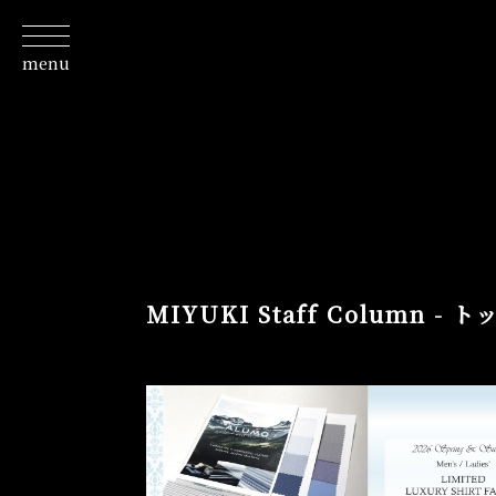
menu
About
私たちについて
Line Up
取扱商品一覧
Fabric
取り扱いテキスタイルブランド
Column
MIYUKI Staff Column -
スタッフが発信するコラム
Journal
特集ジャーナル/記事/よみもの
Shop
お店情報/ご予約